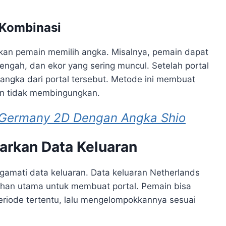
 Kombinasi
hkan pemain memilih angka. Misalnya, pemain dapat
ngah, dan ekor yang sering muncul. Setelah portal
 angka dari portal tersebut. Metode ini membuat
an tidak membingungkan.
 Germany 2D Dengan Angka Shio
rkan Data Keluaran
ngamati data keluaran. Data keluaran Netherlands
han utama untuk membuat portal. Pemain bisa
riode tertentu, lalu mengelompokkannya sesuai