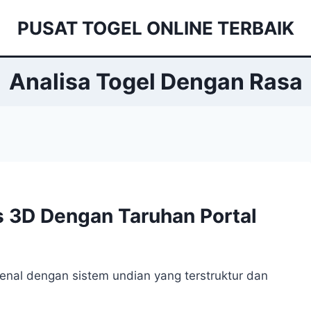
PUSAT TOGEL ONLINE TERBAIK
Analisa Togel Dengan Rasa
s 3D Dengan Taruhan Portal
nal dengan sistem undian yang terstruktur dan