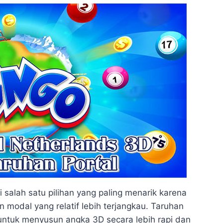
salah satu pilihan yang paling menarik karena
modal yang relatif lebih terjangkau. Taruhan
untuk menyusun angka 3D secara lebih rapi dan