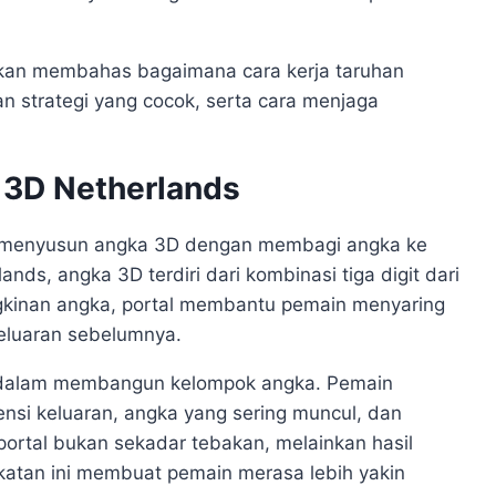
an membahas bagaimana cara kerja taruhan
n strategi yang cocok, serta cara menjaga
 3D Netherlands
ik menyusun angka 3D dengan membagi angka ke
nds, angka 3D terdiri dari kombinasi tiga digit dari
kinan angka, portal membantu pemain menyaring
keluaran sebelumnya.
si dalam membangun kelompok angka. Pemain
nsi keluaran, angka yang sering muncul, dan
portal bukan sekadar tebakan, melainkan hasil
ekatan ini membuat pemain merasa lebih yakin