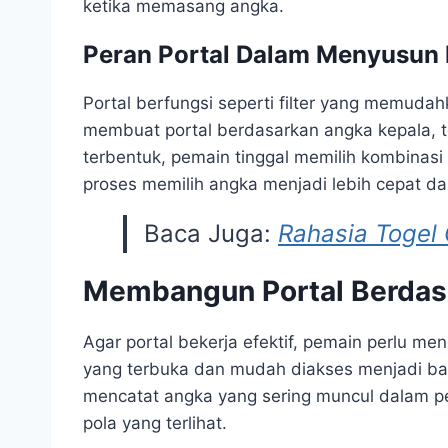
ketika memasang angka.
Peran Portal Dalam Menyusun
Portal berfungsi seperti filter yang memuda
membuat portal berdasarkan angka kepala, te
terbentuk, pemain tinggal memilih kombinasi
proses memilih angka menjadi lebih cepat d
Baca Juga:
Rahasia Togel
Membangun Portal Berdasa
Agar portal bekerja efektif, pemain perlu me
yang terbuka dan mudah diakses menjadi ba
mencatat angka yang sering muncul dalam pe
pola yang terlihat.