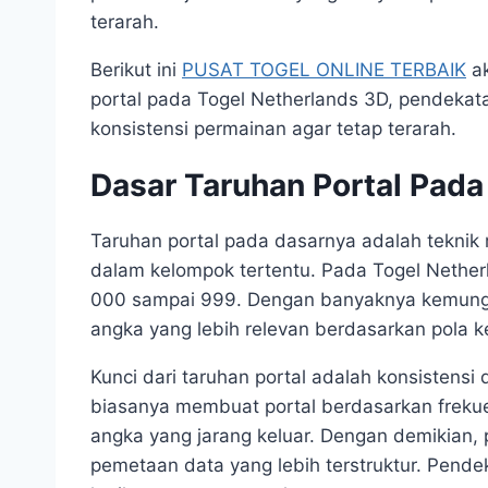
terarah.
Berikut ini
PUSAT TOGEL ONLINE TERBAIK
ak
portal pada Togel Netherlands 3D, pendekata
konsistensi permainan agar tetap terarah.
Dasar Taruhan Portal Pada
Taruhan portal pada dasarnya adalah tekn
dalam kelompok tertentu. Pada Togel Netherla
000 sampai 999. Dengan banyaknya kemung
angka yang lebih relevan berdasarkan pola 
Kunci dari taruhan portal adalah konsisten
biasanya membuat portal berdasarkan frekue
angka yang jarang keluar. Dengan demikian, 
pemetaan data yang lebih terstruktur. Pend