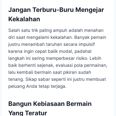
Jangan Terburu-Buru Mengejar
Kekalahan
Salah satu trik paling ampuh adalah menahan
diri saat mengalami kekalahan. Banyak pemain
justru menambah taruhan secara impulsif
karena ingin cepat balik modal, padahal
langkah ini sering memperbesar risiko. Lebih
baik berhenti sejenak, evaluasi pola permainan,
lalu kembali bermain saat pikiran sudah
tenang. Sikap sabar seperti ini justru membuat
peluang Anda tetap terjaga.
Bangun Kebiasaan Bermain
Yang Teratur