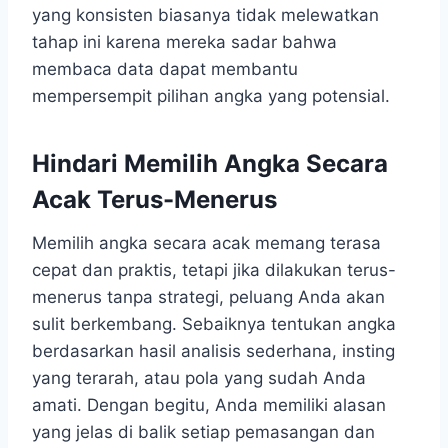
yang konsisten biasanya tidak melewatkan
tahap ini karena mereka sadar bahwa
membaca data dapat membantu
mempersempit pilihan angka yang potensial.
Hindari Memilih Angka Secara
Acak Terus-Menerus
Memilih angka secara acak memang terasa
cepat dan praktis, tetapi jika dilakukan terus-
menerus tanpa strategi, peluang Anda akan
sulit berkembang. Sebaiknya tentukan angka
berdasarkan hasil analisis sederhana, insting
yang terarah, atau pola yang sudah Anda
amati. Dengan begitu, Anda memiliki alasan
yang jelas di balik setiap pemasangan dan