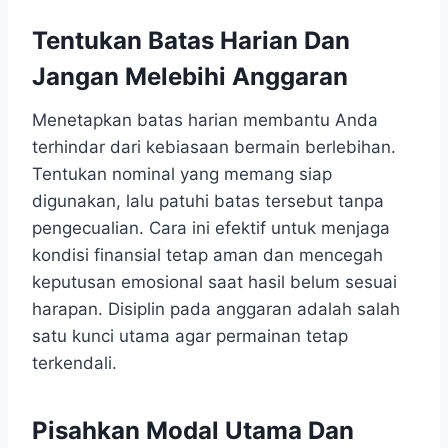
Tentukan Batas Harian Dan
Jangan Melebihi Anggaran
Menetapkan batas harian membantu Anda
terhindar dari kebiasaan bermain berlebihan.
Tentukan nominal yang memang siap
digunakan, lalu patuhi batas tersebut tanpa
pengecualian. Cara ini efektif untuk menjaga
kondisi finansial tetap aman dan mencegah
keputusan emosional saat hasil belum sesuai
harapan. Disiplin pada anggaran adalah salah
satu kunci utama agar permainan tetap
terkendali.
Pisahkan Modal Utama Dan