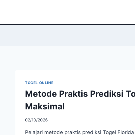
Skip
to
content
TOGEL ONLINE
Metode Praktis Prediksi To
Maksimal
02/10/2026
Pelajari metode praktis prediksi Togel Flor