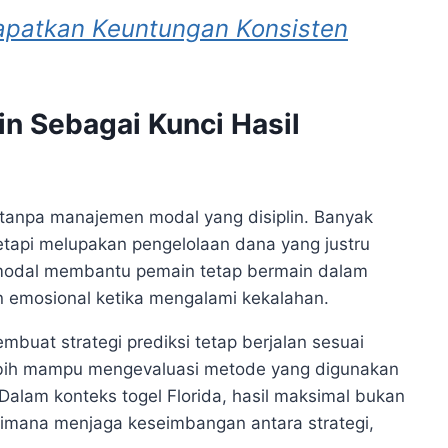
dapatkan Keuntungan Konsisten
n Sebagai Kunci Hasil
k tanpa manajemen modal yang disiplin. Banyak
etapi melupakan pengelolaan dana yang justru
 modal membantu pemain tetap bermain dalam
 emosional ketika mengalami kekalahan.
buat strategi prediksi tetap berjalan sesuai
ebih mampu mengevaluasi metode yang digunakan
Dalam konteks togel Florida, hasil maksimal bukan
aimana menjaga keseimbangan antara strategi,