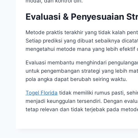
modal, dan kontrol diri.
Evaluasi & Penyesuaian St
Metode praktis terakhir yang tidak kalah pen
Setiap prediksi yang dibuat sebaiknya dicatat 
mengetahui metode mana yang lebih efektif 
Evaluasi membantu menghindari pengulanga
untuk pengembangan strategi yang lebih mata
pola angka dapat berubah seiring waktu.
Togel Florida
tidak memiliki rumus pasti, seh
menjadi keunggulan tersendiri. Dengan evalua
tetap relevan dan tidak terjebak pada metod