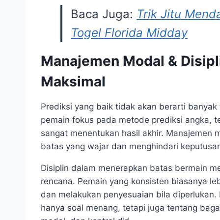
Baca Juga:
Trik Jitu Men
Togel Florida Midday
Manajemen Modal & Disipli
Maksimal
Prediksi yang baik tidak akan berarti banya
pemain fokus pada metode prediksi angka, t
sangat menentukan hasil akhir. Manajemen
batas yang wajar dan menghindari keputusan
Disiplin dalam menerapkan batas bermain mem
rencana. Pemain yang konsisten biasanya l
dan melakukan penyesuaian bila diperlukan. 
hanya soal menang, tetapi juga tentang bag