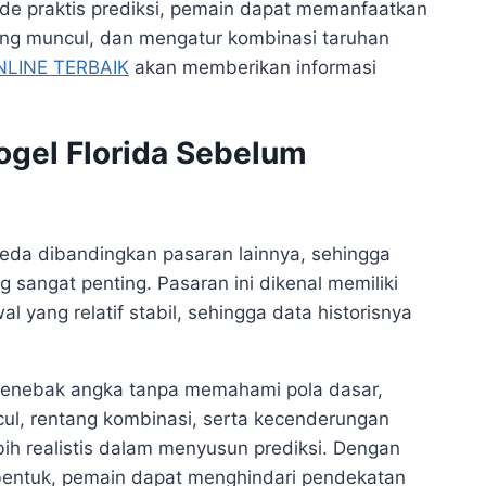
de praktis prediksi, pemain dapat memanfaatkan
ring muncul, dan mengatur kombinasi taruhan
LINE TERBAIK
akan memberikan informasi
ogel Florida Sebelum
rbeda dibandingkan pasaran lainnya, sehingga
sangat penting. Pasaran ini dikenal memiliki
 yang relatif stabil, sehingga data historisnya
enebak angka tanpa memahami pola dasar,
cul, rentang kombinasi, serta kecenderungan
ih realistis dalam menyusun prediksi. Dengan
entuk, pemain dapat menghindari pendekatan