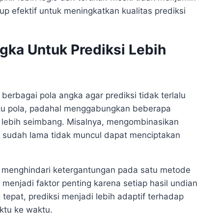
up efektif untuk meningkatkan kualitas prediksi
ka Untuk Prediksi Lebih
rbagai pola angka agar prediksi tidak terlalu
atu pola, padahal menggabungkan beberapa
 lebih seimbang. Misalnya, mengombinasikan
g sudah lama tidak muncul dapat menciptakan
 menghindari ketergantungan pada satu metode
gi menjadi faktor penting karena setiap hasil undian
tepat, prediksi menjadi lebih adaptif terhadap
ktu ke waktu.