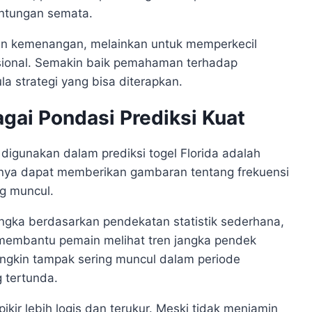
untungan semata.
kan kemenangan, melainkan untuk memperkecil
asional. Semakin baik pemahaman terhadap
ula strategi yang bisa diterapkan.
agai Pondasi Prediksi Kuat
 digunakan dalam prediksi togel Florida adalah
umnya dapat memberikan gambaran tentang frekuensi
ng muncul.
angka berdasarkan pendekatan statistik sederhana,
is membantu pemain melihat tren jangka pendek
gkin tampak sering muncul dalam periode
 tertunda.
kir lebih logis dan terukur. Meski tidak menjamin