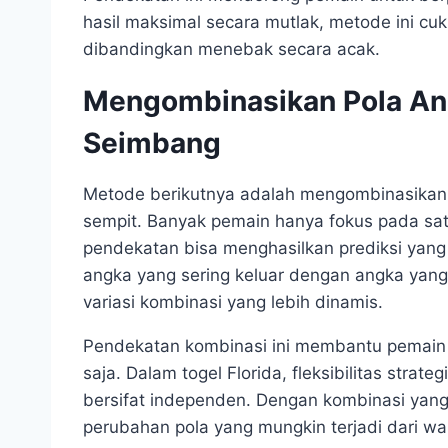
hasil maksimal secara mutlak, metode ini cuk
dibandingkan menebak secara acak.
Mengombinasikan Pola Ang
Seimbang
Metode berikutnya adalah mengombinasikan be
sempit. Banyak pemain hanya fokus pada s
pendekatan bisa menghasilkan prediksi yang
angka yang sering keluar dengan angka yan
variasi kombinasi yang lebih dinamis.
Pendekatan kombinasi ini membantu pemain
saja. Dalam togel Florida, fleksibilitas strate
bersifat independen. Dengan kombinasi yang 
perubahan pola yang mungkin terjadi dari wa