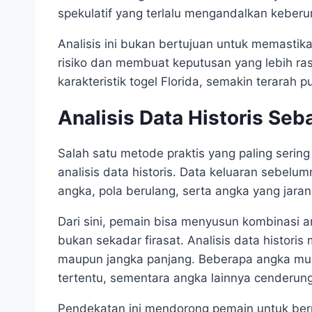
spekulatif yang terlalu mengandalkan keber
Analisis ini bukan bertujuan untuk memasti
risiko dan membuat keputusan yang lebih r
karakteristik togel Florida, semakin terarah p
Analisis Data Historis Seb
Salah satu metode praktis yang paling sering
analisis data historis. Data keluaran sebel
angka, pola berulang, serta angka yang jara
Dari sini, pemain bisa menyusun kombinasi 
bukan sekadar firasat. Analisis data histor
maupun jangka panjang. Beberapa angka mun
tertentu, sementara angka lainnya cenderung
Pendekatan ini mendorong pemain untuk berpi