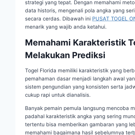
strategi yang tepat. Dengan memahami meto
data historis, mengenali pola angka yang se
secara cerdas. Dibawah ini
PUSAT TOGEL ON
menarik yang wajib anda ketahui.
Memahami Karakteristik T
Melakukan Prediksi
Togel Florida memiliki karakteristik yang be
pemahaman dasar menjadi langkah awal yang 
sistem pengundian yang konsisten serta jadwal
cukup rapi untuk dianalisis.
Banyak pemain pemula langsung mencoba m
padahal karakteristik angka yang sering mun
tertentu bisa memberikan gambaran yang leb
memahami bagaimana hasil sebelumnya terb