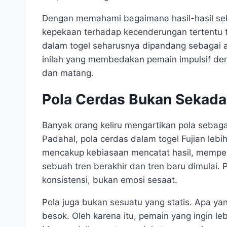
Dengan memahami bagaimana hasil-hasil seb
kepekaan terhadap kecenderungan tertentu ta
dalam togel seharusnya dipandang sebagai al
inilah yang membedakan pemain impulsif den
dan matang.
Pola Cerdas Bukan Sekada
Banyak orang keliru mengartikan pola sebaga
Padahal, pola cerdas dalam togel Fujian lebih
mencakup kebiasaan mencatat hasil, mempe
sebuah tren berakhir dan tren baru dimulai.
konsistensi, bukan emosi sesaat.
Pola juga bukan sesuatu yang statis. Apa yang 
besok. Oleh karena itu, pemain yang ingin le