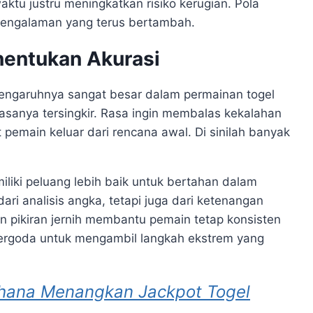
tu justru meningkatkan risiko kerugian. Pola
 pengalaman yang terus bertambah.
nentukan Akurasi
 pengaruhnya sangat besar dalam permainan togel
biasanya tersingkir. Rasa ingin membalas kekalahan
pemain keluar dari rencana awal. Di sinilah banyak
iki peluang lebih baik untuk bertahan dalam
ari analisis angka, tetapi juga dari ketenangan
 pikiran jernih membantu pemain tetap konsisten
tergoda untuk mengambil langkah ekstrem yang
rhana Menangkan Jackpot Togel