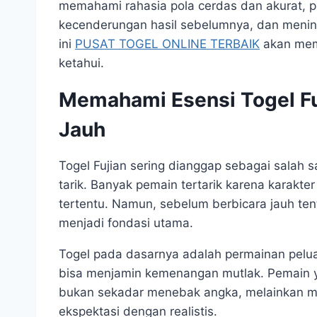
memahami rahasia pola cerdas dan akurat, 
kecenderungan hasil sebelumnya, dan mening
ini
PUSAT TOGEL ONLINE TERBAIK
akan memb
ketahui.
Memahami Esensi Togel Fu
Jauh
Togel Fujian sering dianggap sebagai salah 
tarik. Banyak pemain tertarik karena karakte
tertentu. Namun, sebelum berbicara jauh t
menjadi fondasi utama.
Togel pada dasarnya adalah permainan pelu
bisa menjamin kemenangan mutlak. Pemain 
bukan sekadar menebak angka, melainkan m
ekspektasi dengan realistis.