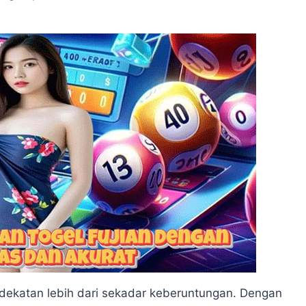
ekatan lebih dari sekadar keberuntungan. Dengan