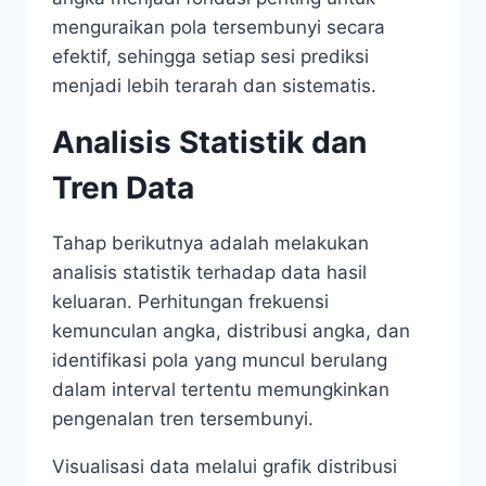
menguraikan pola tersembunyi secara
efektif, sehingga setiap sesi prediksi
menjadi lebih terarah dan sistematis.
Analisis Statistik dan
Tren Data
Tahap berikutnya adalah melakukan
analisis statistik terhadap data hasil
keluaran. Perhitungan frekuensi
kemunculan angka, distribusi angka, dan
identifikasi pola yang muncul berulang
dalam interval tertentu memungkinkan
pengenalan tren tersembunyi.
Visualisasi data melalui grafik distribusi