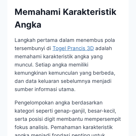
Memahami Karakteristik
Angka
Langkah pertama dalam menembus pola
tersembunyi di
Togel Prancis 3D
adalah
memahami karakteristik angka yang
muncul. Setiap angka memiliki
kemungkinan kemunculan yang berbeda,
dan data keluaran sebelumnya menjadi
sumber informasi utama.
Pengelompokan angka berdasarkan
kategori seperti genap-ganjil, besar-kecil,
serta posisi digit membantu mempersempit
fokus analisis. Pemahaman karakteristik
angka menjadi fondasi penting untuk