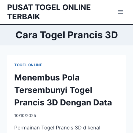
Skip
PUSAT TOGEL ONLINE
to
TERBAIK
content
Cara Togel Prancis 3D
TOGEL ONLINE
Menembus Pola
Tersembunyi Togel
Prancis 3D Dengan Data
10/10/2025
Permainan Togel Prancis 3D dikenal