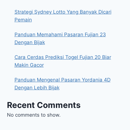
Strategi Sydney Lotto Yang Banyak Dicari
Pemain
Panduan Memahami Pasaran Fujian 23
Dengan Bijak
Cara Cerdas Prediksi Togel Fujian 20 Biar
Makin Gacor
Panduan Mengenal Pasaran Yordania 4D
Dengan Lebih Bijak
Recent Comments
No comments to show.