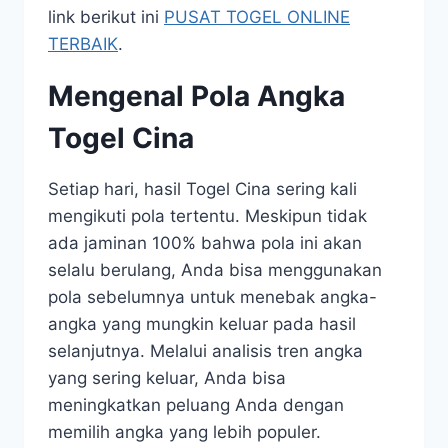
link berikut ini
PUSAT TOGEL ONLINE
TERBAIK
.
Mengenal Pola Angka
Togel Cina
Setiap hari, hasil Togel Cina sering kali
mengikuti pola tertentu. Meskipun tidak
ada jaminan 100% bahwa pola ini akan
selalu berulang, Anda bisa menggunakan
pola sebelumnya untuk menebak angka-
angka yang mungkin keluar pada hasil
selanjutnya. Melalui analisis tren angka
yang sering keluar, Anda bisa
meningkatkan peluang Anda dengan
memilih angka yang lebih populer.