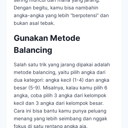
Dengan begitu, kamu bisa nambahin
angka-angka yang lebih “berpotensi” dan
bukan asal tebak.
Gunakan Metode
Balancing
Salah satu trik yang jarang dipakai adalah
metode balancing, yaitu pilih angka dari
dua kategori: angka kecil (1-4) dan angka
besar (5-9). Misalnya, kalau kamu pilih 6
angka, coba pilih 3 angka dari kelompok
kecil dan 3 angka dari kelompok besar.
Cara ini bisa bantu kamu punya peluang
menang yang lebih seimbang dan nggak
fokus di satu rentang angka aja.