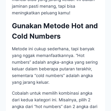
jaminan pasti menang, tapi bisa
meningkatkan peluang kamu!
Gunakan Metode Hot and
Cold Numbers
Metode ini cukup sederhana, tapi banyak
yang nggak memanfaatkannya. “Hot
numbers” adalah angka-angka yang sering
keluar dalam beberapa putaran terakhir,
sementara “cold numbers” adalah angka
yang jarang keluar.
Cobalah untuk memilih kombinasi angka
dari kedua kategori ini. Misalnya, pilih 2
angka dari “hot numbers” dan 2 angka dari