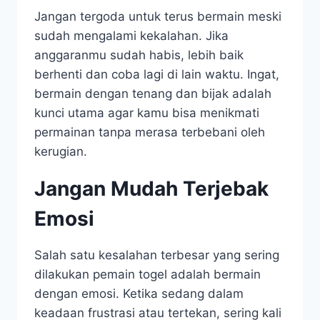
Jangan tergoda untuk terus bermain meski
sudah mengalami kekalahan. Jika
anggaranmu sudah habis, lebih baik
berhenti dan coba lagi di lain waktu. Ingat,
bermain dengan tenang dan bijak adalah
kunci utama agar kamu bisa menikmati
permainan tanpa merasa terbebani oleh
kerugian.
Jangan Mudah Terjebak
Emosi
Salah satu kesalahan terbesar yang sering
dilakukan pemain togel adalah bermain
dengan emosi. Ketika sedang dalam
keadaan frustrasi atau tertekan, sering kali