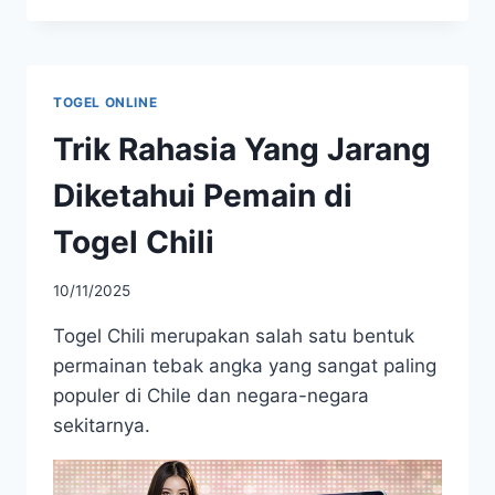
TOGEL ONLINE
Trik Rahasia Yang Jarang
Diketahui Pemain di
Togel Chili
10/11/2025
Togel Chili merupakan salah satu bentuk
permainan tebak angka yang sangat paling
populer di Chile dan negara-negara
sekitarnya.