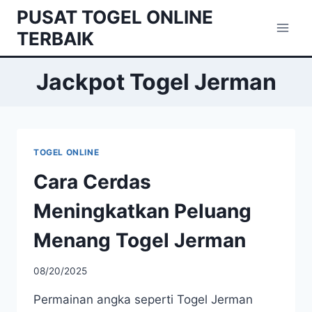
Skip
PUSAT TOGEL ONLINE
to
TERBAIK
content
Jackpot Togel Jerman
TOGEL ONLINE
Cara Cerdas
Meningkatkan Peluang
Menang Togel Jerman
08/20/2025
Permainan angka seperti Togel Jerman