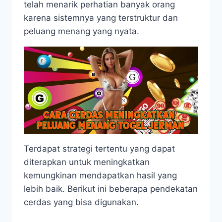
telah menarik perhatian banyak orang
karena sistemnya yang terstruktur dan
peluang menang yang nyata.
Terdapat strategi tertentu yang dapat
diterapkan untuk meningkatkan
kemungkinan mendapatkan hasil yang
lebih baik. Berikut ini beberapa pendekatan
cerdas yang bisa digunakan.