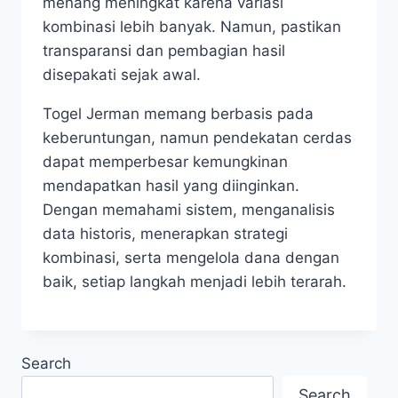
menang meningkat karena variasi
kombinasi lebih banyak. Namun, pastikan
transparansi dan pembagian hasil
disepakati sejak awal.
Togel Jerman memang berbasis pada
keberuntungan, namun pendekatan cerdas
dapat memperbesar kemungkinan
mendapatkan hasil yang diinginkan.
Dengan memahami sistem, menganalisis
data historis, menerapkan strategi
kombinasi, serta mengelola dana dengan
baik, setiap langkah menjadi lebih terarah.
Search
Search