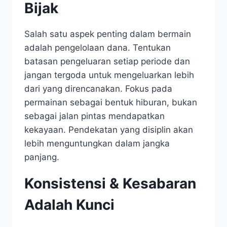
Bijak
Salah satu aspek penting dalam bermain
adalah pengelolaan dana. Tentukan
batasan pengeluaran setiap periode dan
jangan tergoda untuk mengeluarkan lebih
dari yang direncanakan. Fokus pada
permainan sebagai bentuk hiburan, bukan
sebagai jalan pintas mendapatkan
kekayaan. Pendekatan yang disiplin akan
lebih menguntungkan dalam jangka
panjang.
Konsistensi & Kesabaran
Adalah Kunci