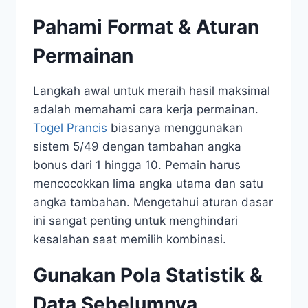
Pahami Format & Aturan
Permainan
Langkah awal untuk meraih hasil maksimal
adalah memahami cara kerja permainan.
Togel Prancis
biasanya menggunakan
sistem 5/49 dengan tambahan angka
bonus dari 1 hingga 10. Pemain harus
mencocokkan lima angka utama dan satu
angka tambahan. Mengetahui aturan dasar
ini sangat penting untuk menghindari
kesalahan saat memilih kombinasi.
Gunakan Pola Statistik &
Data Sebelumnya