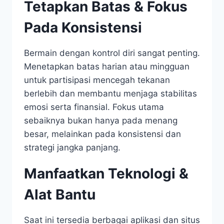
Tetapkan Batas & Fokus
Pada Konsistensi
Bermain dengan kontrol diri sangat penting.
Menetapkan batas harian atau mingguan
untuk partisipasi mencegah tekanan
berlebih dan membantu menjaga stabilitas
emosi serta finansial. Fokus utama
sebaiknya bukan hanya pada menang
besar, melainkan pada konsistensi dan
strategi jangka panjang.
Manfaatkan Teknologi &
Alat Bantu
Saat ini tersedia berbagai aplikasi dan situs