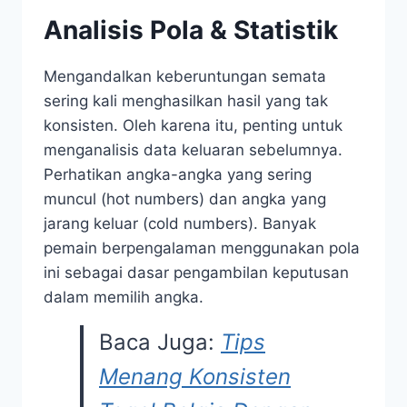
Analisis Pola & Statistik
Mengandalkan keberuntungan semata
sering kali menghasilkan hasil yang tak
konsisten. Oleh karena itu, penting untuk
menganalisis data keluaran sebelumnya.
Perhatikan angka-angka yang sering
muncul (hot numbers) dan angka yang
jarang keluar (cold numbers). Banyak
pemain berpengalaman menggunakan pola
ini sebagai dasar pengambilan keputusan
dalam memilih angka.
Baca Juga:
Tips
Menang Konsisten