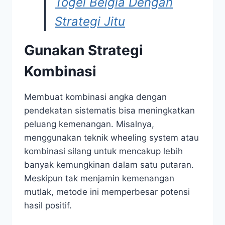
Togel Belgia Dengan
Strategi Jitu
Gunakan Strategi
Kombinasi
Membuat kombinasi angka dengan
pendekatan sistematis bisa meningkatkan
peluang kemenangan. Misalnya,
menggunakan teknik wheeling system atau
kombinasi silang untuk mencakup lebih
banyak kemungkinan dalam satu putaran.
Meskipun tak menjamin kemenangan
mutlak, metode ini memperbesar potensi
hasil positif.