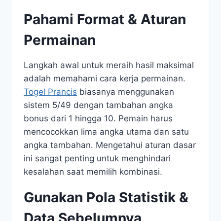
Pahami Format & Aturan
Permainan
Langkah awal untuk meraih hasil maksimal
adalah memahami cara kerja permainan.
Togel Prancis
biasanya menggunakan
sistem 5/49 dengan tambahan angka
bonus dari 1 hingga 10. Pemain harus
mencocokkan lima angka utama dan satu
angka tambahan. Mengetahui aturan dasar
ini sangat penting untuk menghindari
kesalahan saat memilih kombinasi.
Gunakan Pola Statistik &
Data Sebelumnya