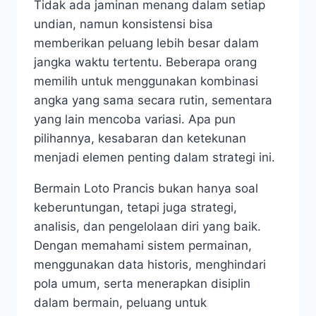
Tidak ada jaminan menang dalam setiap
undian, namun konsistensi bisa
memberikan peluang lebih besar dalam
jangka waktu tertentu. Beberapa orang
memilih untuk menggunakan kombinasi
angka yang sama secara rutin, sementara
yang lain mencoba variasi. Apa pun
pilihannya, kesabaran dan ketekunan
menjadi elemen penting dalam strategi ini.
Bermain Loto Prancis bukan hanya soal
keberuntungan, tetapi juga strategi,
analisis, dan pengelolaan diri yang baik.
Dengan memahami sistem permainan,
menggunakan data historis, menghindari
pola umum, serta menerapkan disiplin
dalam bermain, peluang untuk