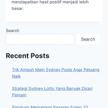
mendapatkan hasil positif menjadi lebih
besar.
Search
Search
Recent Posts
Trik Ampuh Main Sydney Pools Agar Peluang
Naik
Strategi Sydney Lotto Yang Banyak Dicari
Pemain
Panduan Memahami Pasaran Fujian 23