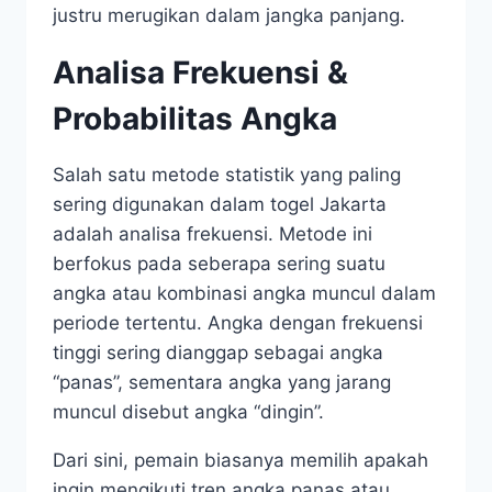
justru merugikan dalam jangka panjang.
Analisa Frekuensi &
Probabilitas Angka
Salah satu metode statistik yang paling
sering digunakan dalam togel Jakarta
adalah analisa frekuensi. Metode ini
berfokus pada seberapa sering suatu
angka atau kombinasi angka muncul dalam
periode tertentu. Angka dengan frekuensi
tinggi sering dianggap sebagai angka
“panas”, sementara angka yang jarang
muncul disebut angka “dingin”.
Dari sini, pemain biasanya memilih apakah
ingin mengikuti tren angka panas atau