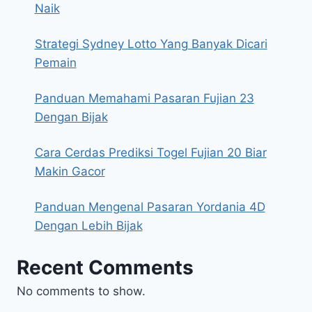
Naik
Strategi Sydney Lotto Yang Banyak Dicari
Pemain
Panduan Memahami Pasaran Fujian 23
Dengan Bijak
Cara Cerdas Prediksi Togel Fujian 20 Biar
Makin Gacor
Panduan Mengenal Pasaran Yordania 4D
Dengan Lebih Bijak
Recent Comments
No comments to show.