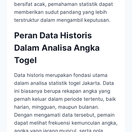
bersifat acak, pemahaman statistik dapat
memberikan sudut pandang yang lebih
terstruktur dalam mengambil keputusan.
Peran Data Historis
Dalam Analisa Angka
Togel
Data historis merupakan fondasi utama
dalam analisa statistik togel Jakarta. Data
ini biasanya berupa rekapan angka yang
pernah keluar dalam periode tertentu, baik
harian, mingguan, maupun bulanan.
Dengan mengamati data tersebut, pemain
dapat melihat frekuensi kemunculan angka,
angka yang jarang muncul, serta pola