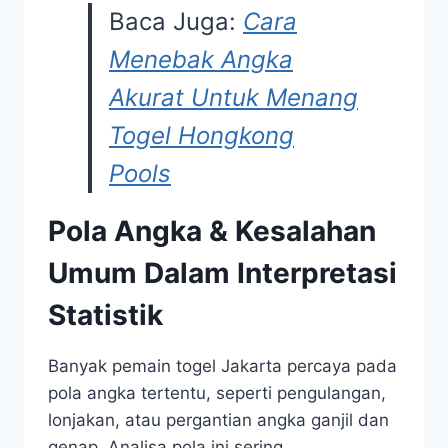
Baca Juga:
Cara
Menebak Angka
Akurat Untuk Menang
Togel Hongkong
Pools
Pola Angka & Kesalahan
Umum Dalam Interpretasi
Statistik
Banyak pemain togel Jakarta percaya pada
pola angka tertentu, seperti pengulangan,
lonjakan, atau pergantian angka ganjil dan
genap. Analisa pola ini sering