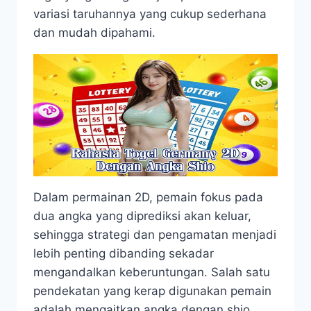
variasi taruhannya yang cukup sederhana
dan mudah dipahami.
Dalam permainan 2D, pemain fokus pada
dua angka yang diprediksi akan keluar,
sehingga strategi dan pengamatan menjadi
lebih penting dibanding sekadar
mengandalkan keberuntungan. Salah satu
pendekatan yang kerap digunakan pemain
adalah mengaitkan angka dengan shio,