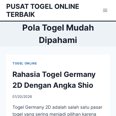
Skip
PUSAT TOGEL ONLINE
to
TERBAIK
content
Pola Togel Mudah
Dipahami
TOGEL ONLINE
Rahasia Togel Germany
2D Dengan Angka Shio
01/20/2026
Togel Germany 2D adalah salah satu pasar
togel yang sering menjadi pilihan karena