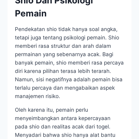
Shio Dan Psikologi
Pemain
Pendekatan shio tidak hanya soal angka,
tetapi juga tentang psikologi pemain. Shio
memberi rasa struktur dan arah dalam
permainan yang sebenarnya acak. Bagi
banyak pemain, shio memberi rasa percaya
diri karena pilihan terasa lebih terarah.
Namun, sisi negatifnya adalah pemain bisa
terlalu percaya dan mengabaikan aspek
manajemen risiko.
Oleh karena itu, pemain perlu
menyeimbangkan antara kepercayaan
pada shio dan realitas acak dari togel.
Menyadari bahwa shio hanya alat bantu