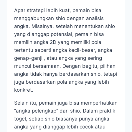
Agar strategi lebih kuat, pemain bisa
menggabungkan shio dengan analisis
angka. Misalnya, setelah menentukan shio
yang dianggap potensial, pemain bisa
memilih angka 2D yang memiliki pola
tertentu seperti angka kecil-besar, angka
genap-ganjil, atau angka yang sering
muncul bersamaan. Dengan begitu, pilihan
angka tidak hanya berdasarkan shio, tetapi
juga berdasarkan pola angka yang lebih
konkret.
Selain itu, pemain juga bisa memperhatikan
“angka pelengkap” dari shio. Dalam praktik
togel, setiap shio biasanya punya angka-
angka yang dianggap lebih cocok atau