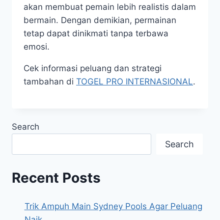
akan membuat pemain lebih realistis dalam
bermain. Dengan demikian, permainan
tetap dapat dinikmati tanpa terbawa
emosi.
Cek informasi peluang dan strategi
tambahan di
TOGEL PRO INTERNASIONAL
.
Search
Search
Recent Posts
Trik Ampuh Main Sydney Pools Agar Peluang
Naik