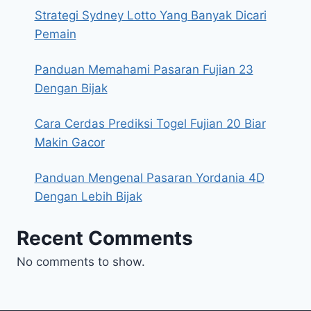
Strategi Sydney Lotto Yang Banyak Dicari
Pemain
Panduan Memahami Pasaran Fujian 23
Dengan Bijak
Cara Cerdas Prediksi Togel Fujian 20 Biar
Makin Gacor
Panduan Mengenal Pasaran Yordania 4D
Dengan Lebih Bijak
Recent Comments
No comments to show.