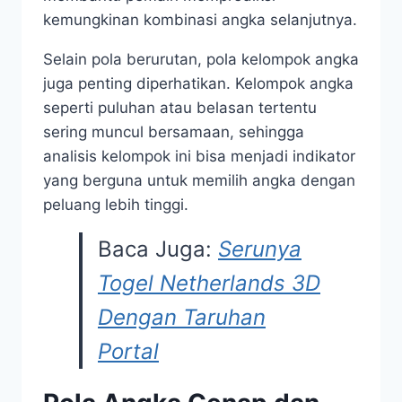
kemungkinan kombinasi angka selanjutnya.
Selain pola berurutan, pola kelompok angka
juga penting diperhatikan. Kelompok angka
seperti puluhan atau belasan tertentu
sering muncul bersamaan, sehingga
analisis kelompok ini bisa menjadi indikator
yang berguna untuk memilih angka dengan
peluang lebih tinggi.
Baca Juga:
Serunya
Togel Netherlands 3D
Dengan Taruhan
Portal