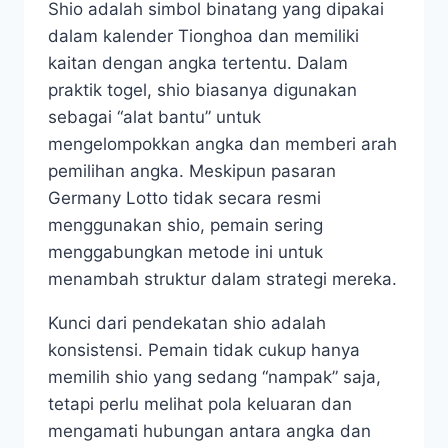
Shio adalah simbol binatang yang dipakai
dalam kalender Tionghoa dan memiliki
kaitan dengan angka tertentu. Dalam
praktik togel, shio biasanya digunakan
sebagai “alat bantu” untuk
mengelompokkan angka dan memberi arah
pemilihan angka. Meskipun pasaran
Germany Lotto tidak secara resmi
menggunakan shio, pemain sering
menggabungkan metode ini untuk
menambah struktur dalam strategi mereka.
Kunci dari pendekatan shio adalah
konsistensi. Pemain tidak cukup hanya
memilih shio yang sedang “nampak” saja,
tetapi perlu melihat pola keluaran dan
mengamati hubungan antara angka dan