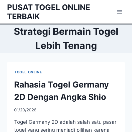
Skip
PUSAT TOGEL ONLINE
to
TERBAIK
content
Strategi Bermain Togel
Lebih Tenang
TOGEL ONLINE
Rahasia Togel Germany
2D Dengan Angka Shio
01/20/2026
Togel Germany 2D adalah salah satu pasar
togel yang sering menjadi pilihan karena