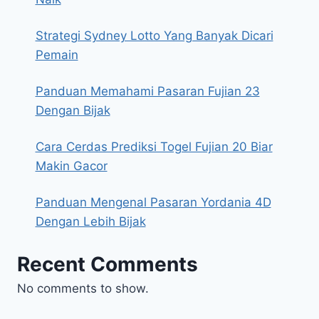
Strategi Sydney Lotto Yang Banyak Dicari
Pemain
Panduan Memahami Pasaran Fujian 23
Dengan Bijak
Cara Cerdas Prediksi Togel Fujian 20 Biar
Makin Gacor
Panduan Mengenal Pasaran Yordania 4D
Dengan Lebih Bijak
Recent Comments
No comments to show.