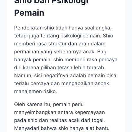
Shio Dan Psikologi
Pemain
Pendekatan shio tidak hanya soal angka,
tetapi juga tentang psikologi pemain. Shio
memberi rasa struktur dan arah dalam
permainan yang sebenarnya acak. Bagi
banyak pemain, shio memberi rasa percaya
diri karena pilihan terasa lebih terarah.
Namun, sisi negatifnya adalah pemain bisa
terlalu percaya dan mengabaikan aspek
manajemen risiko.
Oleh karena itu, pemain perlu
menyeimbangkan antara kepercayaan
pada shio dan realitas acak dari togel.
Menyadari bahwa shio hanya alat bantu