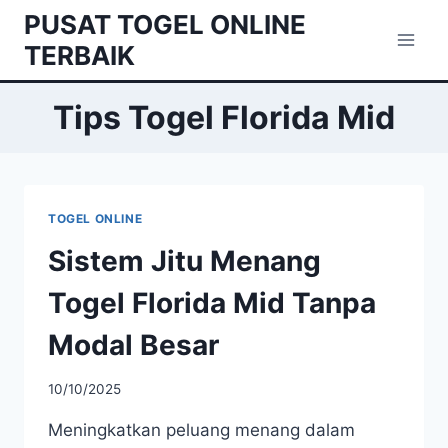
Skip
PUSAT TOGEL ONLINE
to
TERBAIK
content
Tips Togel Florida Mid
TOGEL ONLINE
Sistem Jitu Menang
Togel Florida Mid Tanpa
Modal Besar
10/10/2025
Meningkatkan peluang menang dalam