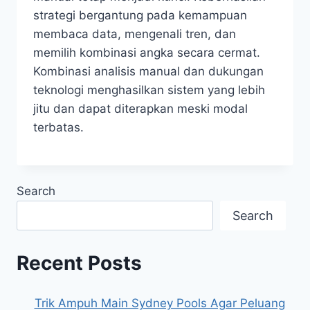
strategi bergantung pada kemampuan
membaca data, mengenali tren, dan
memilih kombinasi angka secara cermat.
Kombinasi analisis manual dan dukungan
teknologi menghasilkan sistem yang lebih
jitu dan dapat diterapkan meski modal
terbatas.
Search
Search
Recent Posts
Trik Ampuh Main Sydney Pools Agar Peluang