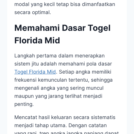
modal yang kecil tetap bisa dimanfaatkan
secara optimal.
Memahami Dasar Togel
Florida Mid
Langkah pertama dalam menerapkan
sistem jitu adalah memahami pola dasar
Togel Florida Mid
. Setiap angka memiliki
frekuensi kemunculan tertentu, sehingga
mengenali angka yang sering muncul
maupun yang jarang terlihat menjadi
penting.
Mencatat hasil keluaran secara sistematis
menjadi tahap utama. Dengan catatan
yang rapi, tren angka jangka panjang dapat