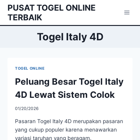
Skip
PUSAT TOGEL ONLINE
to
TERBAIK
content
Togel Italy 4D
TOGEL ONLINE
Peluang Besar Togel Italy
4D Lewat Sistem Colok
01/20/2026
Pasaran Togel Italy 4D merupakan pasaran
yang cukup populer karena menawarkan
variasi taruhan yang beragam.