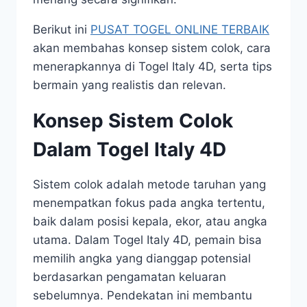
Berikut ini
PUSAT TOGEL ONLINE TERBAIK
akan membahas konsep sistem colok, cara
menerapkannya di Togel Italy 4D, serta tips
bermain yang realistis dan relevan.
Konsep Sistem Colok
Dalam Togel Italy 4D
Sistem colok adalah metode taruhan yang
menempatkan fokus pada angka tertentu,
baik dalam posisi kepala, ekor, atau angka
utama. Dalam Togel Italy 4D, pemain bisa
memilih angka yang dianggap potensial
berdasarkan pengamatan keluaran
sebelumnya. Pendekatan ini membantu