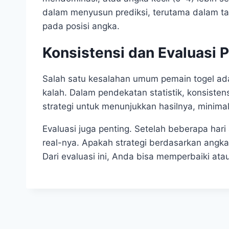
dalam menyusun prediksi, terutama dalam ta
pada posisi angka.
Konsistensi dan Evaluasi P
Salah satu kesalahan umum pemain togel adal
kalah. Dalam pendekatan statistik, konsiste
strategi untuk menunjukkan hasilnya, minima
Evaluasi juga penting. Setelah beberapa hari
real-nya. Apakah strategi berdasarkan angka
Dari evaluasi ini, Anda bisa memperbaiki a