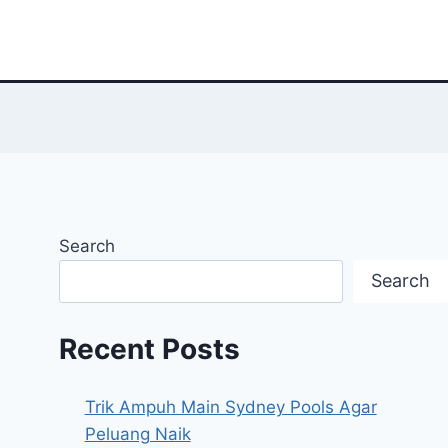
Search
Search
Recent Posts
Trik Ampuh Main Sydney Pools Agar
Peluang Naik