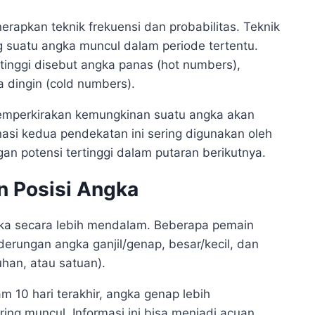
rapkan teknik frekuensi dan probabilitas. Teknik
g suatu angka muncul dalam periode tertentu.
tinggi disebut angka panas (hot numbers),
 dingin (cold numbers).
 memperkirakan kemungkinan suatu angka akan
asi kedua pendekatan ini sering digunakan oleh
an potensi tertinggi dalam putaran berikutnya.
n Posisi Angka
ngka secara lebih mendalam. Beberapa pemain
derungan angka ganjil/genap, besar/kecil, dan
uhan, atau satuan).
10 hari terakhir, angka genap lebih
ring muncul. Informasi ini bisa menjadi acuan