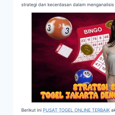
strategi dan kecerdasan dalam menganalisis
Berikut ini
PUSAT TOGEL ONLINE TERBAIK
ak