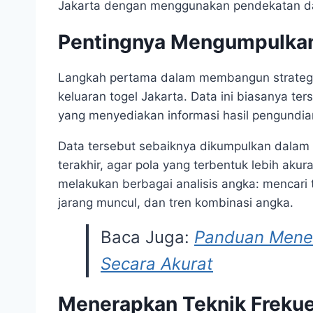
Jakarta dengan menggunakan pendekatan da
Pentingnya Mengumpulkan
Langkah pertama dalam membangun strategi 
keluaran togel Jakarta. Data ini biasanya ters
yang menyediakan informasi hasil pengundian
Data tersebut sebaiknya dikumpulkan dalam p
terakhir, agar pola yang terbentuk lebih akur
melakukan berbagai analisis angka: mencari 
jarang muncul, dan tren kombinasi angka.
Baca Juga:
Panduan Mene
Secara Akurat
Menerapkan Teknik Frekuen