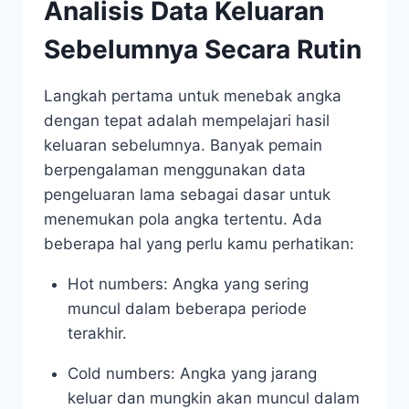
Analisis Data Keluaran
Sebelumnya Secara Rutin
Langkah pertama untuk menebak angka
dengan tepat adalah mempelajari hasil
keluaran sebelumnya. Banyak pemain
berpengalaman menggunakan data
pengeluaran lama sebagai dasar untuk
menemukan pola angka tertentu. Ada
beberapa hal yang perlu kamu perhatikan:
Hot numbers: Angka yang sering
muncul dalam beberapa periode
terakhir.
Cold numbers: Angka yang jarang
keluar dan mungkin akan muncul dalam