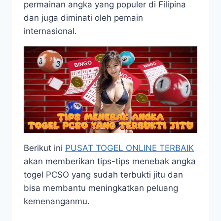
permainan angka yang populer di Filipina
dan juga diminati oleh pemain
internasional.
Berikut ini
PUSAT TOGEL ONLINE TERBAIK
akan memberikan tips-tips menebak angka
togel PCSO yang sudah terbukti jitu dan
bisa membantu meningkatkan peluang
kemenanganmu.