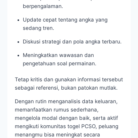
berpengalaman.
Update cepat tentang angka yang
sedang tren.
Diskusi strategi dan pola angka terbaru.
Meningkatkan wawasan dan
pengetahuan soal permainan.
Tetap kritis dan gunakan informasi tersebut
sebagai referensi, bukan patokan mutlak.
Dengan rutin menganalisis data keluaran,
memanfaatkan rumus sederhana,
mengelola modal dengan baik, serta aktif
mengikuti komunitas togel PCSO, peluang
menangmu bisa meningkat secara