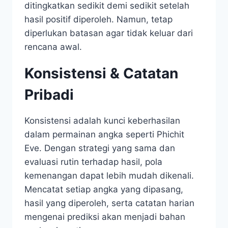
ditingkatkan sedikit demi sedikit setelah
hasil positif diperoleh. Namun, tetap
diperlukan batasan agar tidak keluar dari
rencana awal.
Konsistensi & Catatan
Pribadi
Konsistensi adalah kunci keberhasilan
dalam permainan angka seperti Phichit
Eve. Dengan strategi yang sama dan
evaluasi rutin terhadap hasil, pola
kemenangan dapat lebih mudah dikenali.
Mencatat setiap angka yang dipasang,
hasil yang diperoleh, serta catatan harian
mengenai prediksi akan menjadi bahan