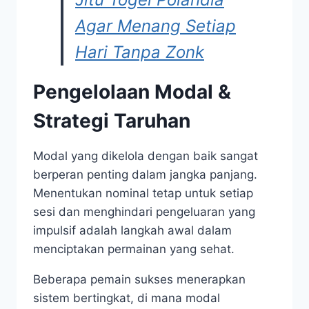
Agar Menang Setiap
Hari Tanpa Zonk
Pengelolaan Modal &
Strategi Taruhan
Modal yang dikelola dengan baik sangat
berperan penting dalam jangka panjang.
Menentukan nominal tetap untuk setiap
sesi dan menghindari pengeluaran yang
impulsif adalah langkah awal dalam
menciptakan permainan yang sehat.
Beberapa pemain sukses menerapkan
sistem bertingkat, di mana modal