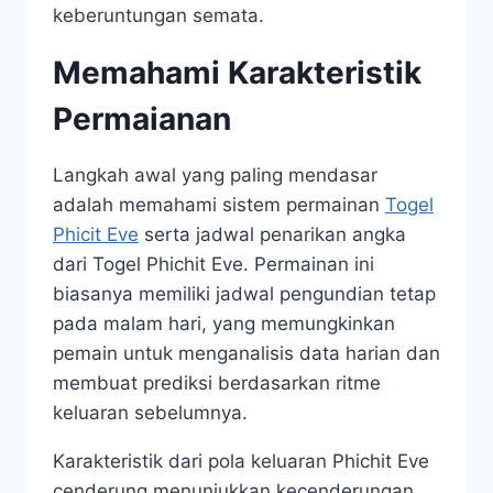
keberuntungan semata.
Memahami Karakteristik
Permaianan
Langkah awal yang paling mendasar
adalah memahami sistem permainan
Togel
Phicit Eve
serta jadwal penarikan angka
dari Togel Phichit Eve. Permainan ini
biasanya memiliki jadwal pengundian tetap
pada malam hari, yang memungkinkan
pemain untuk menganalisis data harian dan
membuat prediksi berdasarkan ritme
keluaran sebelumnya.
Karakteristik dari pola keluaran Phichit Eve
cenderung menunjukkan kecenderungan