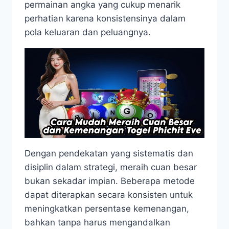
permainan angka yang cukup menarik
perhatian karena konsistensinya dalam
pola keluaran dan peluangnya.
Dengan pendekatan yang sistematis dan
disiplin dalam strategi, meraih cuan besar
bukan sekadar impian. Beberapa metode
dapat diterapkan secara konsisten untuk
meningkatkan persentase kemenangan,
bahkan tanpa harus mengandalkan