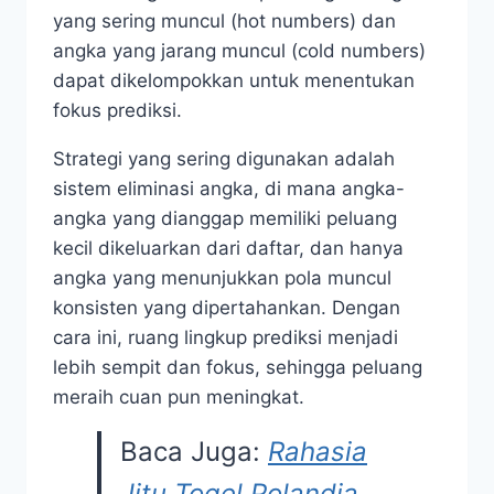
yang sering muncul (hot numbers) dan
angka yang jarang muncul (cold numbers)
dapat dikelompokkan untuk menentukan
fokus prediksi.
Strategi yang sering digunakan adalah
sistem eliminasi angka, di mana angka-
angka yang dianggap memiliki peluang
kecil dikeluarkan dari daftar, dan hanya
angka yang menunjukkan pola muncul
konsisten yang dipertahankan. Dengan
cara ini, ruang lingkup prediksi menjadi
lebih sempit dan fokus, sehingga peluang
meraih cuan pun meningkat.
Baca Juga:
Rahasia
Jitu Togel Polandia