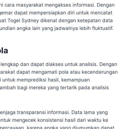
uhi cara masyarakat mengakses informasi. Dengan
emar dapat mempersiapkan diri untuk mencatat
uat Togel Sydney dikenal dengan ketepatan data
ndian angka lain yang jadwalnya lebih fluktuatif.
ola
p lengkap dan dapat diakses untuk analisis. Dengan
asyarakat dapat mengamati pola atau kecenderungan
ti untuk memprediksi hasil, kemampuan
ambah bagi mereka yang tertarik pada analisis
menjaga transparansi informasi. Data lama yang
tuk mengecek konsistensi hasil dari waktu ke
epercayaan, karena angka yang diumumkan dapat