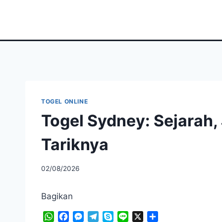
Skip
to
content
TOGEL ONLINE
Togel Sydney: Sejarah,
Tariknya
02/08/2026
Bagikan
W
F
M
T
S
L
X
S