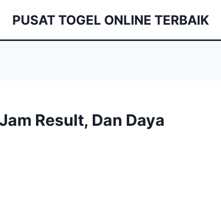
PUSAT TOGEL ONLINE TERBAIK
 Jam Result, Dan Daya