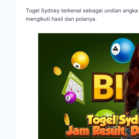
h
a
e
e
k
i
h
a
c
s
l
y
n
a
Togel Sydney terkenal sebagai undian angk
t
e
s
e
p
e
r
mengikuti hasil dan polanya.
s
b
e
g
e
e
A
o
n
r
p
o
g
a
p
k
e
m
r