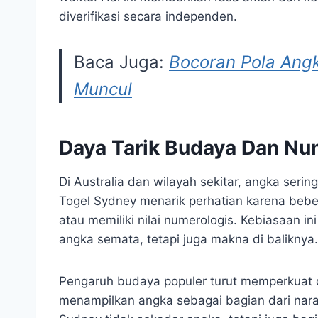
diverifikasi secara independen.
Baca Juga:
Bocoran Pola Angk
Muncul
Daya Tarik Budaya Dan Nu
Di Australia dan wilayah sekitar, angka seri
Togel Sydney menarik perhatian karena be
atau memiliki nilai numerologis. Kebiasaan
angka semata, tetapi juga makna di baliknya.
Pengaruh budaya populer turut memperkuat day
menampilkan angka sebagai bagian dari nara