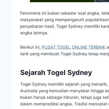
Fenomena ini bukan sekadar soal angka, tetap
masyarakat yang mempengaruhi popularitasn
penyebaran hasil, Togel Sydney memiliki kar
angka lainnya.
Berikut ini,
PUSAT TOGEL ONLINE TERBAIK
a
tarik yang membuat Togel Sydney tetap menja
Sejarah Togel Sydney
Togel Sydney memiliki sejarah yang menarik, 
Australia yang kemudian menyebar hingga ke 
bukan hanya sebagai hiburan, tetapi juga s
dalam memprediksi angka. Tradisi mencatat