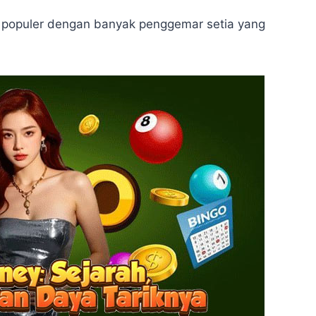
a populer dengan banyak penggemar setia yang