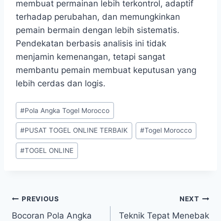
membuat permainan lebih terkontrol, adaptif
terhadap perubahan, dan memungkinkan
pemain bermain dengan lebih sistematis.
Pendekatan berbasis analisis ini tidak
menjamin kemenangan, tetapi sangat
membantu pemain membuat keputusan yang
lebih cerdas dan logis.
Post
#
Pola Angka Togel Morocco
Tags:
#
PUSAT TOGEL ONLINE TERBAIK
#
Togel Morocco
#
TOGEL ONLINE
Post
PREVIOUS
NEXT
Bocoran Pola Angka
Teknik Tepat Menebak