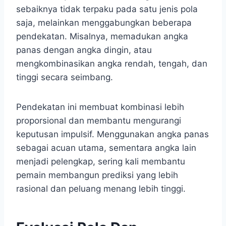
sebaiknya tidak terpaku pada satu jenis pola
saja, melainkan menggabungkan beberapa
pendekatan. Misalnya, memadukan angka
panas dengan angka dingin, atau
mengkombinasikan angka rendah, tengah, dan
tinggi secara seimbang.
Pendekatan ini membuat kombinasi lebih
proporsional dan membantu mengurangi
keputusan impulsif. Menggunakan angka panas
sebagai acuan utama, sementara angka lain
menjadi pelengkap, sering kali membantu
pemain membangun prediksi yang lebih
rasional dan peluang menang lebih tinggi.