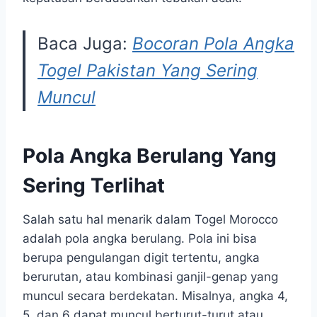
Baca Juga:
Bocoran Pola Angka
Togel Pakistan Yang Sering
Muncul
Pola Angka Berulang Yang
Sering Terlihat
Salah satu hal menarik dalam Togel Morocco
adalah pola angka berulang. Pola ini bisa
berupa pengulangan digit tertentu, angka
berurutan, atau kombinasi ganjil-genap yang
muncul secara berdekatan. Misalnya, angka 4,
5, dan 6 dapat muncul berturut-turut atau