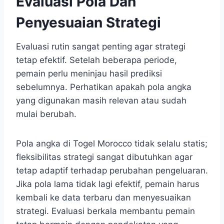
Evaluasi Pola Dan
Penyesuaian Strategi
Evaluasi rutin sangat penting agar strategi
tetap efektif. Setelah beberapa periode,
pemain perlu meninjau hasil prediksi
sebelumnya. Perhatikan apakah pola angka
yang digunakan masih relevan atau sudah
mulai berubah.
Pola angka di Togel Morocco tidak selalu statis;
fleksibilitas strategi sangat dibutuhkan agar
tetap adaptif terhadap perubahan pengeluaran.
Jika pola lama tidak lagi efektif, pemain harus
kembali ke data terbaru dan menyesuaikan
strategi. Evaluasi berkala membantu pemain