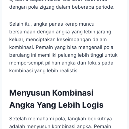
dengan pola zigzag dalam beberapa periode.
Selain itu, angka panas kerap muncul
bersamaan dengan angka yang lebih jarang
keluar, menciptakan keseimbangan dalam
kombinasi. Pemain yang bisa mengenali pola
berulang ini memiliki peluang lebih tinggi untuk
mempersempit pilihan angka dan fokus pada
kombinasi yang lebih realistis.
Menyusun Kombinasi
Angka Yang Lebih Logis
Setelah memahami pola, langkah berikutnya
adalah menyusun kombinasi angka. Pemain