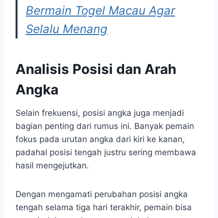
Bermain Togel Macau Agar
Selalu Menang
Analisis Posisi dan Arah
Angka
Selain frekuensi, posisi angka juga menjadi
bagian penting dari rumus ini. Banyak pemain
fokus pada urutan angka dari kiri ke kanan,
padahal posisi tengah justru sering membawa
hasil mengejutkan.
Dengan mengamati perubahan posisi angka
tengah selama tiga hari terakhir, pemain bisa