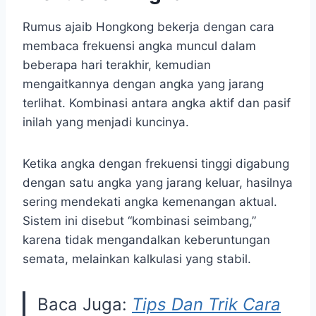
Rumus ajaib Hongkong bekerja dengan cara
membaca frekuensi angka muncul dalam
beberapa hari terakhir, kemudian
mengaitkannya dengan angka yang jarang
terlihat. Kombinasi antara angka aktif dan pasif
inilah yang menjadi kuncinya.
Ketika angka dengan frekuensi tinggi digabung
dengan satu angka yang jarang keluar, hasilnya
sering mendekati angka kemenangan aktual.
Sistem ini disebut “kombinasi seimbang,”
karena tidak mengandalkan keberuntungan
semata, melainkan kalkulasi yang stabil.
Baca Juga:
Tips Dan Trik Cara