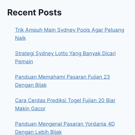
Recent Posts
Trik Ampuh Main Sydney Pools Agar Peluang
Naik
Strategi Sydney Lotto Yang Banyak Dicari
Pemain
Panduan Memahami Pasaran Fujian 23
Dengan Bijak
Cara Cerdas Prediksi Togel Fujian 20 Biar
Makin Gacor
Panduan Mengenal Pasaran Yordania 4D
Dengan Lebih Bijak