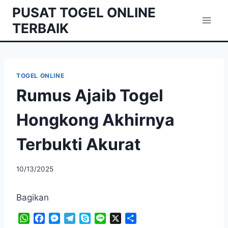
Skip
PUSAT TOGEL ONLINE
to
TERBAIK
content
TOGEL ONLINE
Rumus Ajaib Togel
Hongkong Akhirnya
Terbukti Akurat
10/13/2025
Bagikan
W
F
M
T
S
L
X
S