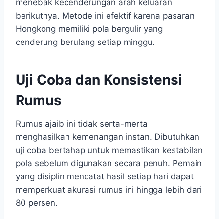
menebak kecenderungan arah keluaran
berikutnya. Metode ini efektif karena pasaran
Hongkong memiliki pola bergulir yang
cenderung berulang setiap minggu.
Uji Coba dan Konsistensi
Rumus
Rumus ajaib ini tidak serta-merta
menghasilkan kemenangan instan. Dibutuhkan
uji coba bertahap untuk memastikan kestabilan
pola sebelum digunakan secara penuh. Pemain
yang disiplin mencatat hasil setiap hari dapat
memperkuat akurasi rumus ini hingga lebih dari
80 persen.