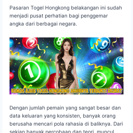
h
a
e
e
k
i
h
a
c
s
l
y
n
a
Pasaran Togel Hongkong belakangan ini sudah
t
e
s
e
p
e
r
menjadi pusat perhatian bagi penggemar
s
b
e
g
e
e
angka dari berbagai negara.
A
o
n
r
p
o
g
a
p
k
e
m
r
Dengan jumlah pemain yang sangat besar dan
data keluaran yang konsisten, banyak orang
berusaha mencari pola rahasia di baliknya. Dari
sekian banyak percobaan dan teori, muncul