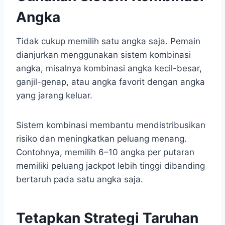
Angka
Tidak cukup memilih satu angka saja. Pemain
dianjurkan menggunakan sistem kombinasi
angka, misalnya kombinasi angka kecil-besar,
ganjil-genap, atau angka favorit dengan angka
yang jarang keluar.
Sistem kombinasi membantu mendistribusikan
risiko dan meningkatkan peluang menang.
Contohnya, memilih 6–10 angka per putaran
memiliki peluang jackpot lebih tinggi dibanding
bertaruh pada satu angka saja.
Tetapkan Strategi Taruhan