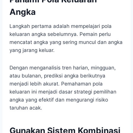
Angka
Langkah pertama adalah mempelajari pola
keluaran angka sebelumnya. Pemain perlu
mencatat angka yang sering muncul dan angka
yang jarang keluar.
Dengan menganalisis tren harian, mingguan,
atau bulanan, prediksi angka berikutnya
menjadi lebih akurat. Pemahaman pola
keluaran ini menjadi dasar strategi pemilihan
angka yang efektif dan mengurangi risiko
taruhan acak.
Gunakan Sistem Kombinasi