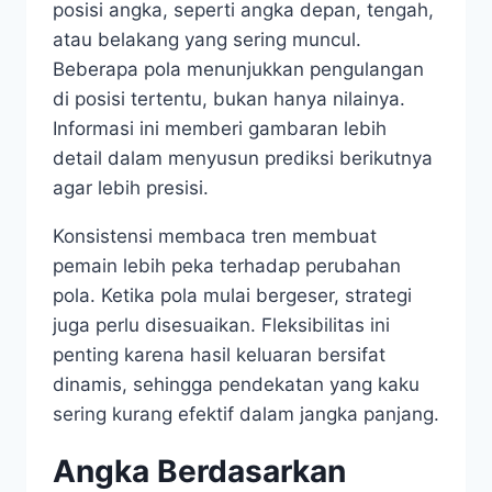
posisi angka, seperti angka depan, tengah,
atau belakang yang sering muncul.
Beberapa pola menunjukkan pengulangan
di posisi tertentu, bukan hanya nilainya.
Informasi ini memberi gambaran lebih
detail dalam menyusun prediksi berikutnya
agar lebih presisi.
Konsistensi membaca tren membuat
pemain lebih peka terhadap perubahan
pola. Ketika pola mulai bergeser, strategi
juga perlu disesuaikan. Fleksibilitas ini
penting karena hasil keluaran bersifat
dinamis, sehingga pendekatan yang kaku
sering kurang efektif dalam jangka panjang.
Angka Berdasarkan