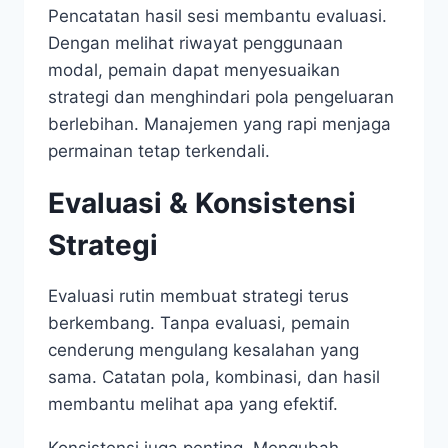
Pencatatan hasil sesi membantu evaluasi.
Dengan melihat riwayat penggunaan
modal, pemain dapat menyesuaikan
strategi dan menghindari pola pengeluaran
berlebihan. Manajemen yang rapi menjaga
permainan tetap terkendali.
Evaluasi & Konsistensi
Strategi
Evaluasi rutin membuat strategi terus
berkembang. Tanpa evaluasi, pemain
cenderung mengulang kesalahan yang
sama. Catatan pola, kombinasi, dan hasil
membantu melihat apa yang efektif.