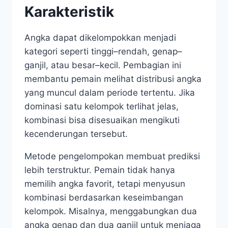
Karakteristik
Angka dapat dikelompokkan menjadi
kategori seperti tinggi–rendah, genap–
ganjil, atau besar–kecil. Pembagian ini
membantu pemain melihat distribusi angka
yang muncul dalam periode tertentu. Jika
dominasi satu kelompok terlihat jelas,
kombinasi bisa disesuaikan mengikuti
kecenderungan tersebut.
Metode pengelompokan membuat prediksi
lebih terstruktur. Pemain tidak hanya
memilih angka favorit, tetapi menyusun
kombinasi berdasarkan keseimbangan
kelompok. Misalnya, menggabungkan dua
angka genap dan dua ganjil untuk menjaga