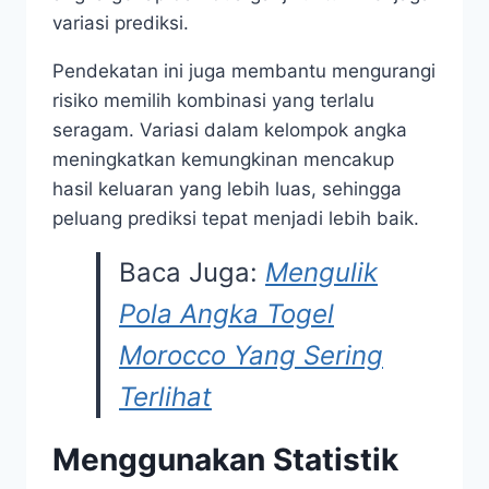
variasi prediksi.
Pendekatan ini juga membantu mengurangi
risiko memilih kombinasi yang terlalu
seragam. Variasi dalam kelompok angka
meningkatkan kemungkinan mencakup
hasil keluaran yang lebih luas, sehingga
peluang prediksi tepat menjadi lebih baik.
Baca Juga:
Mengulik
Pola Angka Togel
Morocco Yang Sering
Terlihat
Menggunakan Statistik