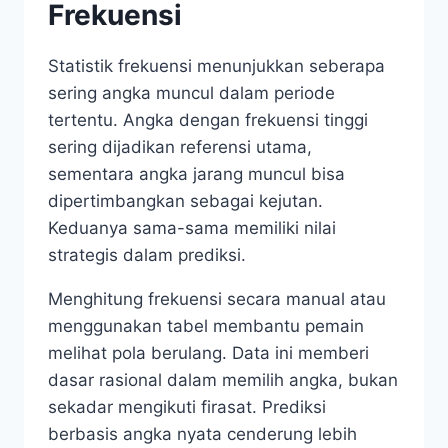
Frekuensi
Statistik frekuensi menunjukkan seberapa
sering angka muncul dalam periode
tertentu. Angka dengan frekuensi tinggi
sering dijadikan referensi utama,
sementara angka jarang muncul bisa
dipertimbangkan sebagai kejutan.
Keduanya sama-sama memiliki nilai
strategis dalam prediksi.
Menghitung frekuensi secara manual atau
menggunakan tabel membantu pemain
melihat pola berulang. Data ini memberi
dasar rasional dalam memilih angka, bukan
sekadar mengikuti firasat. Prediksi
berbasis angka nyata cenderung lebih