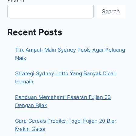
Search
Search
Recent Posts
Trik Ampuh Main Sydney Pools Agar Peluang
Naik
Strategi Sydney Lotto Yang Banyak Dicari
Pemain
Panduan Memahami Pasaran Fujian 23
Dengan Bijak
Cara Cerdas Prediksi Togel Fujian 20 Biar
Makin Gacor