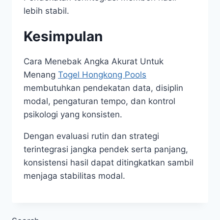
lebih stabil.
Kesimpulan
Cara Menebak Angka Akurat Untuk
Menang
Togel Hongkong Pools
membutuhkan pendekatan data, disiplin
modal, pengaturan tempo, dan kontrol
psikologi yang konsisten.
Dengan evaluasi rutin dan strategi
terintegrasi jangka pendek serta panjang,
konsistensi hasil dapat ditingkatkan sambil
menjaga stabilitas modal.