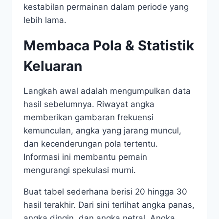
kestabilan permainan dalam periode yang
lebih lama.
Membaca Pola & Statistik
Keluaran
Langkah awal adalah mengumpulkan data
hasil sebelumnya. Riwayat angka
memberikan gambaran frekuensi
kemunculan, angka yang jarang muncul,
dan kecenderungan pola tertentu.
Informasi ini membantu pemain
mengurangi spekulasi murni.
Buat tabel sederhana berisi 20 hingga 30
hasil terakhir. Dari sini terlihat angka panas,
angka dingin, dan angka netral. Angka