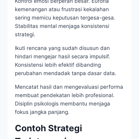
Kontrol emosi berperan besar. Euforia
kemenangan atau frustrasi kekalahan
sering memicu keputusan tergesa-gesa.
Stabilitas mental menjaga konsistensi
strategi.
Ikuti rencana yang sudah disusun dan
hindari mengejar hasil secara impulsif.
Konsistensi lebih efektif dibanding
perubahan mendadak tanpa dasar data.
Mencatat hasil dan mengevaluasi performa
membuat pendekatan lebih profesional.
Disiplin psikologis membantu menjaga
fokus jangka panjang.
Contoh Strategi