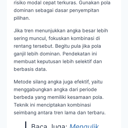
risiko modal cepat terkuras. Gunakan pola
dominan sebagai dasar penyempitan
pilihan.
Jika tren menunjukkan angka besar lebih
sering muncul, fokuskan kombinasi di
rentang tersebut. Begitu pula jika pola
ganjil lebih dominan. Pendekatan ini
membuat keputusan lebih selektif dan
berbasis data.
Metode silang angka juga efektif, yaitu
menggabungkan angka dari periode
berbeda yang memiliki kesamaan pola.
Teknik ini menciptakan kombinasi
seimbang antara tren lama dan terbaru.
Baca Juga:
Mengulik