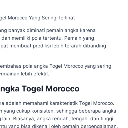
ang banyak diminati pemain angka karena
dan memiliki pola tertentu. Pemain yang
pat membuat prediksi lebih terarah dibanding
mbahas pola angka Togel Morocco yang sering
rmainan lebih efektif.
Angka Togel Morocco
a adalah memahami karakteristik Togel Morocco.
ran yang cukup konsisten, sehingga beberapa angka
lain. Biasanya, angka rendah, tengah, dan tinggi
ntu yang bisa dikenali oleh pemain berpengalaman.