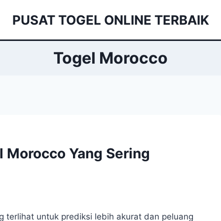
PUSAT TOGEL ONLINE TERBAIK
Togel Morocco
l Morocco Yang Sering
 terlihat untuk prediksi lebih akurat dan peluang