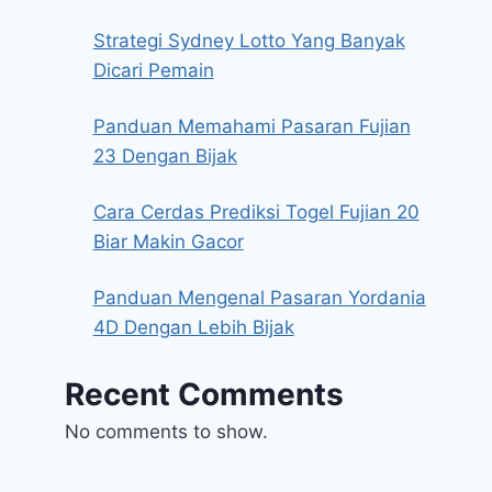
Strategi Sydney Lotto Yang Banyak
Dicari Pemain
Panduan Memahami Pasaran Fujian
23 Dengan Bijak
Cara Cerdas Prediksi Togel Fujian 20
Biar Makin Gacor
Panduan Mengenal Pasaran Yordania
4D Dengan Lebih Bijak
Recent Comments
No comments to show.