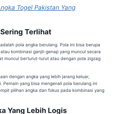
Angka Togel Pakistan Yang
Sering Terlihat
adalah pola angka berulang. Pola ini bisa berupa
, atau kombinasi ganjil-genap yang muncul secara
at muncul berturut-turut atau dengan pola zigzag
aan dengan angka yang lebih jarang keluar,
Pemain yang bisa mengenali pola berulang ini
empit pilihan angka dan fokus pada kombinasi yang
a Yang Lebih Logis