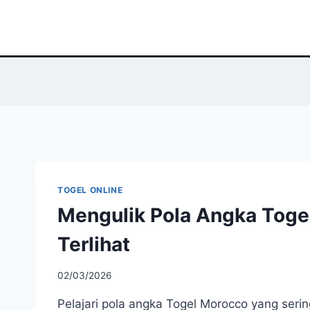
Skip
to
content
TOGEL ONLINE
Mengulik Pola Angka Toge
Terlihat
02/03/2026
Pelajari pola angka Togel Morocco yang sering