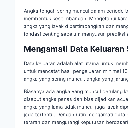
Angka tengah sering muncul dalam periode te
membentuk keseimbangan. Mengetahui karakt
angka yang layak dipertimbangkan dan meng
fondasi penting sebelum menyusun prediksi a
Mengamati Data Keluaran 
Data keluaran adalah alat utama untuk mem
untuk mencatat hasil pengeluaran minimal 10–2
angka yang sering muncul, angka yang jarang
Biasanya ada angka yang muncul berulang ka
disebut angka panas dan bisa dijadikan acuan
angka yang lama tidak muncul juga layak dip
jeda tertentu. Dengan rutin mengamati data
terarah dan mengurangi keputusan berdasar