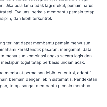
. Jika pola lama tidak lagi efektif, pemain harus
trategi. Evaluasi berkala membantu pemain tetap
plin, dan lebih terkontrol.
ing terlihat dapat membantu pemain menyusun
 memahami karakteristik pasaran, mengamati data
erta menyusun kombinasi angka secara logis dan
eskipun togel tetap berbasis undian acak.
gka membuat permainan lebih terkontrol, adaptif
in bermain dengan lebih sistematis. Pendekatan
nangan, tetapi sangat membantu pemain membuat