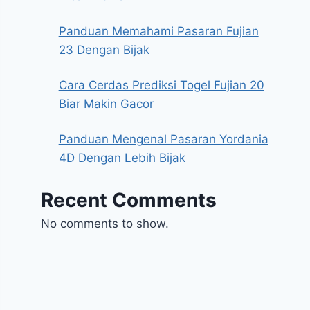
Panduan Memahami Pasaran Fujian
23 Dengan Bijak
Cara Cerdas Prediksi Togel Fujian 20
Biar Makin Gacor
Panduan Mengenal Pasaran Yordania
4D Dengan Lebih Bijak
Recent Comments
No comments to show.