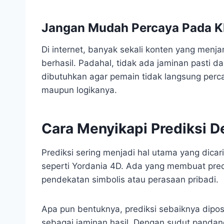
Jangan Mudah Percaya Pada Kl
Di internet, banyak sekali konten yang menjan
berhasil. Padahal, tidak ada jaminan pasti d
dibutuhkan agar pemain tidak langsung perc
maupun logikanya.
Cara Menyikapi Prediksi 
Prediksi sering menjadi hal utama yang dic
seperti Yordania 4D. Ada yang membuat pred
pendekatan simbolis atau perasaan pribadi.
Apa pun bentuknya, prediksi sebaiknya dip
sebagai jaminan hasil. Dengan sudut pandan