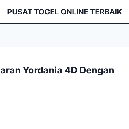
PUSAT TOGEL ONLINE TERBAIK
aran Yordania 4D Dengan