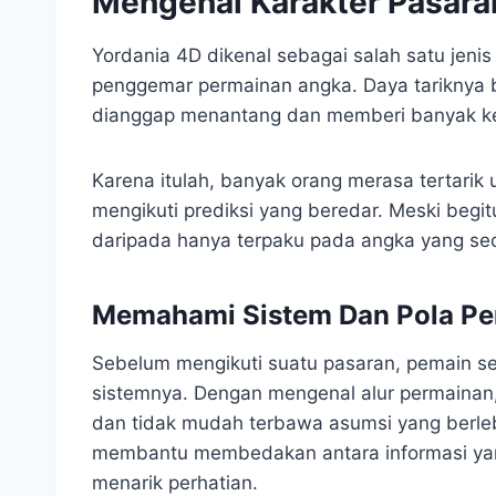
Mengenal Karakter Pasara
Yordania 4D dikenal sebagai salah satu jeni
penggemar permainan angka. Daya tariknya b
dianggap menantang dan memberi banyak k
Karena itulah, banyak orang merasa tertarik
mengikuti prediksi yang beredar. Meski begi
daripada hanya terpaku pada angka yang sed
Memahami Sistem Dan Pola P
Sebelum mengikuti suatu pasaran, pemain se
sistemnya. Dengan mengenal alur permainan, 
dan tidak mudah terbawa asumsi yang berleb
membantu membedakan antara informasi yan
menarik perhatian.