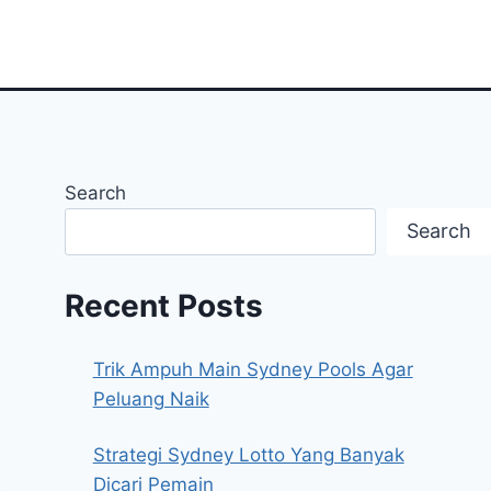
Search
Search
Recent Posts
Trik Ampuh Main Sydney Pools Agar
Peluang Naik
Strategi Sydney Lotto Yang Banyak
Dicari Pemain