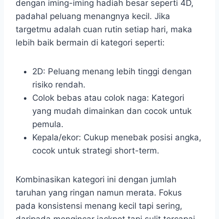
dengan iming-iming hadiah besar seperti 4D,
padahal peluang menangnya kecil. Jika
targetmu adalah cuan rutin setiap hari, maka
lebih baik bermain di kategori seperti:
2D: Peluang menang lebih tinggi dengan
risiko rendah.
Colok bebas atau colok naga: Kategori
yang mudah dimainkan dan cocok untuk
pemula.
Kepala/ekor: Cukup menebak posisi angka,
cocok untuk strategi short-term.
Kombinasikan kategori ini dengan jumlah
taruhan yang ringan namun merata. Fokus
pada konsistensi menang kecil tapi sering,