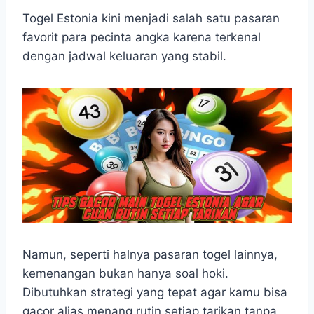
h
a
e
e
k
i
h
a
c
s
l
y
n
a
Togel Estonia kini menjadi salah satu pasaran
t
e
s
e
p
e
r
favorit para pecinta angka karena terkenal
s
b
e
g
e
e
dengan jadwal keluaran yang stabil.
A
o
n
r
p
o
g
a
p
k
e
m
r
Namun, seperti halnya pasaran togel lainnya,
kemenangan bukan hanya soal hoki.
Dibutuhkan strategi yang tepat agar kamu bisa
gacor alias menang rutin setiap tarikan tanpa