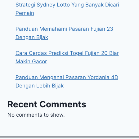
Strategi Sydney Lotto Yang Banyak Dicari
Pemain
Panduan Memahami Pasaran Fujian 23
Dengan Bijak
Cara Cerdas Prediksi Togel Fujian 20 Biar
Makin Gacor
Panduan Mengenal Pasaran Yordania 4D
Dengan Lebih Bijak
Recent Comments
No comments to show.