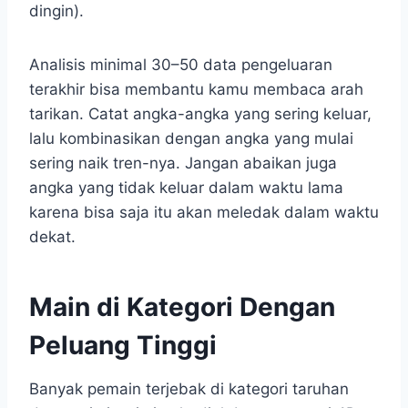
dingin).
Analisis minimal 30–50 data pengeluaran
terakhir bisa membantu kamu membaca arah
tarikan. Catat angka-angka yang sering keluar,
lalu kombinasikan dengan angka yang mulai
sering naik tren-nya. Jangan abaikan juga
angka yang tidak keluar dalam waktu lama
karena bisa saja itu akan meledak dalam waktu
dekat.
Main di Kategori Dengan
Peluang Tinggi
Banyak pemain terjebak di kategori taruhan