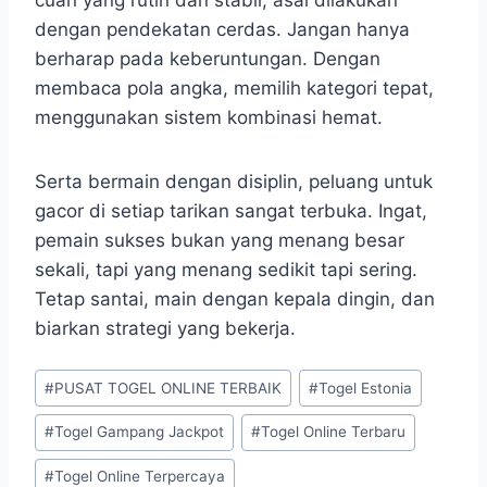
cuan yang rutin dan stabil, asal dilakukan
dengan pendekatan cerdas. Jangan hanya
berharap pada keberuntungan. Dengan
membaca pola angka, memilih kategori tepat,
menggunakan sistem kombinasi hemat.
Serta bermain dengan disiplin, peluang untuk
gacor di setiap tarikan sangat terbuka. Ingat,
pemain sukses bukan yang menang besar
sekali, tapi yang menang sedikit tapi sering.
Tetap santai, main dengan kepala dingin, dan
biarkan strategi yang bekerja.
Post
#
PUSAT TOGEL ONLINE TERBAIK
#
Togel Estonia
Tags:
#
Togel Gampang Jackpot
#
Togel Online Terbaru
#
Togel Online Terpercaya