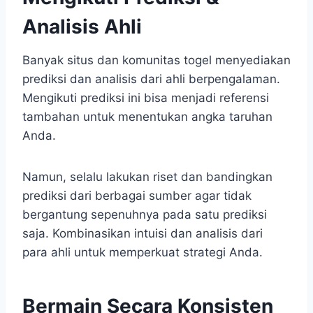
Analisis Ahli
Banyak situs dan komunitas togel menyediakan
prediksi dan analisis dari ahli berpengalaman.
Mengikuti prediksi ini bisa menjadi referensi
tambahan untuk menentukan angka taruhan
Anda.
Namun, selalu lakukan riset dan bandingkan
prediksi dari berbagai sumber agar tidak
bergantung sepenuhnya pada satu prediksi
saja. Kombinasikan intuisi dan analisis dari
para ahli untuk memperkuat strategi Anda.
Bermain Secara Konsisten