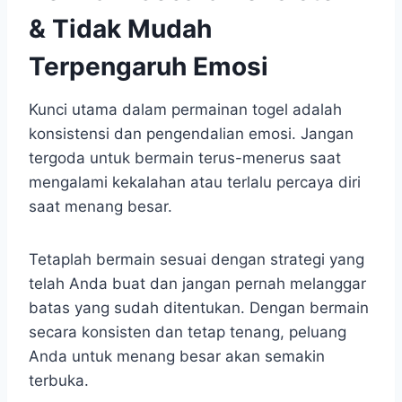
& Tidak Mudah
Terpengaruh Emosi
Kunci utama dalam permainan togel adalah
konsistensi dan pengendalian emosi. Jangan
tergoda untuk bermain terus-menerus saat
mengalami kekalahan atau terlalu percaya diri
saat menang besar.
Tetaplah bermain sesuai dengan strategi yang
telah Anda buat dan jangan pernah melanggar
batas yang sudah ditentukan. Dengan bermain
secara konsisten dan tetap tenang, peluang
Anda untuk menang besar akan semakin
terbuka.