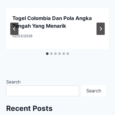
Togel Colombia Dan Pola Angka
Tengah Yang Menarik
02/03/2026
Search
Search
Recent Posts