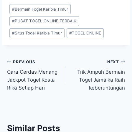
Post
#
Bermain Togel Karibia Timur
Tags:
#
PUSAT TOGEL ONLINE TERBAIK
#
Situs Togel Karibia Timur
#
TOGEL ONLINE
Post
PREVIOUS
NEXT
Cara Cerdas Menang
Trik Ampuh Bermain
navigation
Jackpot Togel Kosta
Togel Jamaika Raih
Rika Setiap Hari
Keberuntungan
Similar Posts