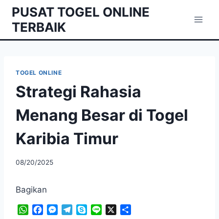
Skip
PUSAT TOGEL ONLINE
to
TERBAIK
content
TOGEL ONLINE
Strategi Rahasia
Menang Besar di Togel
Karibia Timur
08/20/2025
Bagikan
W
F
M
T
S
L
X
S