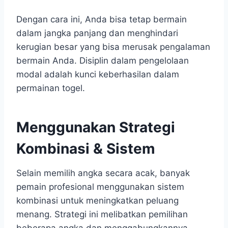
Dengan cara ini, Anda bisa tetap bermain
dalam jangka panjang dan menghindari
kerugian besar yang bisa merusak pengalaman
bermain Anda. Disiplin dalam pengelolaan
modal adalah kunci keberhasilan dalam
permainan togel.
Menggunakan Strategi
Kombinasi & Sistem
Selain memilih angka secara acak, banyak
pemain profesional menggunakan sistem
kombinasi untuk meningkatkan peluang
menang. Strategi ini melibatkan pemilihan